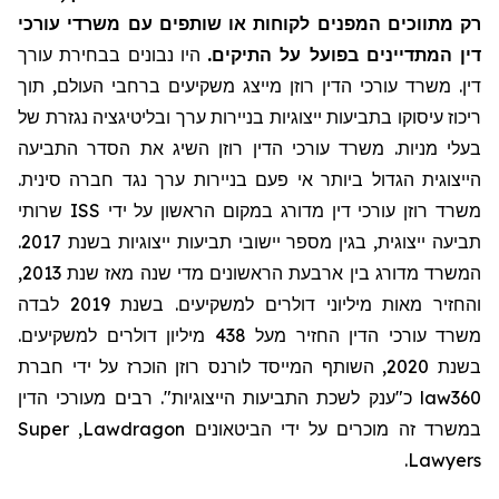
רק מתווכים המפנים לקוחות או שותפים עם משרדי עורכי
דין המתדיינים בפועל על התיקים.
היו נבונים בבחירת עורך
דין. משרד עורכי הדין רוזן מייצג משקיעים ברחבי העולם, תוך
ריכוז עיסוקו בתביעות ייצוגיות בניירות ערך ובליטיגציה נגזרת של
בעלי מניות. משרד עורכי הדין רוזן השיג את הסדר התביעה
הייצוגית הגדול ביותר אי פעם בניירות ערך נגד חברה סינית.
שרותי
ISS
משרד רוזן עורכי דין מדורג במקום הראשון על ידי
תביעה ייצוגית, בגין מספר יישובי תביעות ייצוגיות בשנת 2017.
המשרד מדורג בין ארבעת הראשונים מדי שנה מאז שנת 2013,
והחזיר מאות מיליוני דולרים למשקיעים. בשנת 2019 לבדה
משרד עורכי הדין החזיר
מעל
438 מיליון דולרים למשקיעים.
בשנת 2020, השותף המייסד לורנס רוזן הוכרז על ידי חברת
מעורכי הדין
כ"ענק לשכת התביעות הייצוגיות". רבים
law360
Super
,
Lawdragon
במשרד זה מוכרים על ידי הביטאונים
.
Lawyers