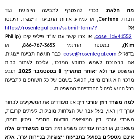
מה הלאה:
בכדי להצטרף לתביעה הייצוגית נגד
, או למידע אודות התביעה הייצוגית היכנסו
Centene
חברת
https://rosenlegal.com/submit-form/?
אל:
Phillip
, או צרו קשר עם עו"ד פיליפ קים (
case_id=41552
), במספר החינמי 866-767-3653, או
Kim
. כבר הוגשה תביעה ייצוגית.
case@rosenlegal.com
בדוא"ל:
אם ברצונכם לשמש כתובע המרכזי, עליכם לעתור לבית
תובע
.
2025
בספטמבר
8
עד ולא יאוחר מתאריך
המשפט
מרכזי הוא גורם מייצג, הפועל בשמם של כל השותפים לתביעה
בכל הנוגע לניהול ההתדיינות המשפטית.
למה משרד רוזן עורכי דין:
אנו מעודדים את המשקיעים לבחור
עורך דין ראוי, בעל עבר של הצלחות מובילות. לעיתים קרובות,
משרדי עורכי דין המוציאים הודעות חסרים ניסיון דומה,
משאבים, או הכרת עמיתים משמעותית.
רבים ממשרדים אלה
אינם מטפלים בפועל בתביעות ייצוגיות בניירות ערך, אלא