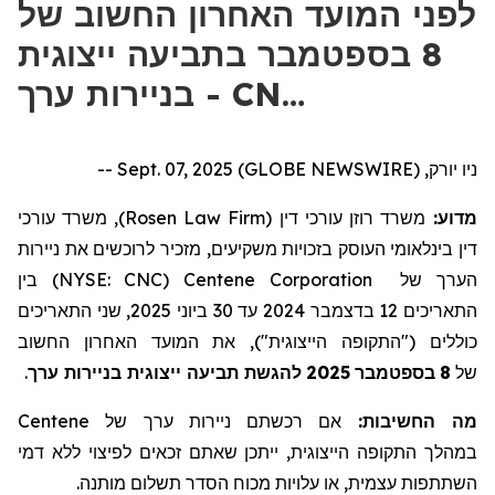
לפני המועד האחרון החשוב של
8 בספטמבר בתביעה ייצוגית
בניירות ערך - CN…
ניו יורק, Sept. 07, 2025 (GLOBE NEWSWIRE) --
), משרד עורכי
Rosen Law Firm
משרד רוזן עורכי דין (
מדוע:
דין בינלאומי העוסק בזכויות משקיעים, מזכיר לרוכשים את ניירות
) בין
NYSE: CNC
(
Centene Corporation
הערך של
2025, שני התאריכים
ביוני
30
עד
2024
בדצמבר
12
התאריכים
כוללים ("התקופה הייצוגית"), את המועד האחרון החשוב
.
להגשת תביעה ייצוגית בניירות ערך
2025
בספטמבר
8
של
Centene
אם רכשתם ניירות ערך של
מה החשיבות:
במהלך התקופה הייצוגית, ייתכן שאתם זכאים לפיצוי ללא דמי
השתתפות עצמית, או עלויות מכוח הסדר תשלום מותנה.