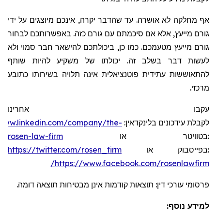
אף מחלקה לא אושרה. עד שהדבר יקרה, אינכם מיוצגים על ידי
גורם מייעץ, אלא אם סיכמתם עם גורם כזה. באפשרותכם לבחור
גורם מייעץ מטעמכם. כמו כן, ביכולתכם להישאר חבר סמוי ולא
לעשות דבר בשלב זה. יכולתו של משקיע להיות שותף
להתאוששות עתידית פוטנציאלית אינה תלויה בשירותו כתובע
מרכזי.
עקבו אחרינו
/www.linkedin.com/company/the-
:
בלינקדאין
עידכונים
לקבלת
rosen-law-firm
או
בטוויטר
:
https://twitter.com/rosen_firm
או
בפייסבוק
:
https://www.facebook.com/rosenlawfirm/
פרסומי עורכי דין: תוצאות קודמות אינן מבטיחות תוצאה דומה.
למידע נוסף: