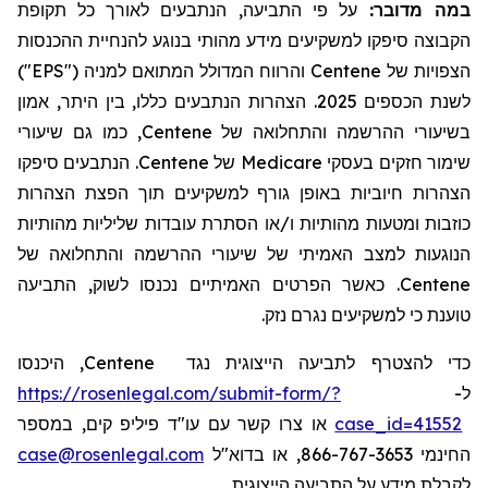
על פי התביעה, הנתבעים לאורך כל תקופת
:
במה מדובר
הקבוצה סיפקו למשקיעים מידע מהותי בנוגע להנחיית ההכנסות
והרווח המדולל המתואם למניה ("EPS")
Centene
הצפויות של
לשנת הכספים 2025. הצהרות הנתבעים כללו, בין היתר, אמון
, כמו גם שיעורי
Centene
בשיעורי ההרשמה והתחלואה של
. הנתבעים סיפקו
Centene
של
Medicare
שימור חזקים בעסקי
הצהרות חיוביות באופן גורף למשקיעים תוך הפצת הצהרות
כוזבות ומטעות מהותיות ו/או הסתרת עובדות שליליות מהותיות
הנוגעות למצב האמיתי של שיעורי ההרשמה והתחלואה של
. כאשר הפרטים האמיתיים נכנסו לשוק, התביעה
Centene
טוענת כי למשקיעים נגרם נזק.
, היכנסו
Centene
כדי להצטרף לתביעה הייצוגית נגד
https://rosenlegal.com/submit-form/?
ל-
או צרו קשר עם עו"ד פיליפ קים, במספר
case_id=41552
case@rosenlegal.com
החינמי 866-767-3653, או בדוא"ל
לקבלת מידע על התביעה הייצוגית.